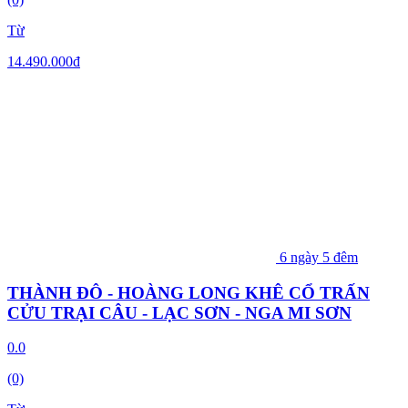
Từ
14.490.000
đ
6 ngày 5 đêm
THÀNH ĐÔ - HOÀNG LONG KHÊ CỔ TRẤN
CỬU TRẠI CÂU - LẠC SƠN - NGA MI SƠN
0.0
(0)