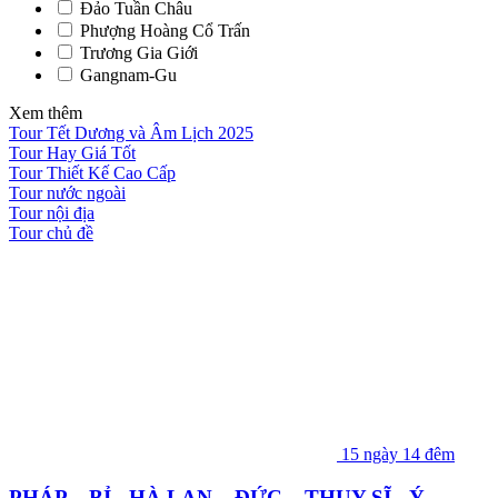
Đảo Tuần Châu
Phượng Hoàng Cổ Trấn
Trương Gia Giới
Gangnam-Gu
Xem thêm
Tour Tết Dương và Âm Lịch 2025
Tour Hay Giá Tốt
Tour Thiết Kế Cao Cấp
Tour nước ngoài
Tour nội địa
Tour chủ đề
15 ngày 14 đêm
PHÁP – BỈ - HÀ LAN – ĐỨC – THỤY SĨ - Ý