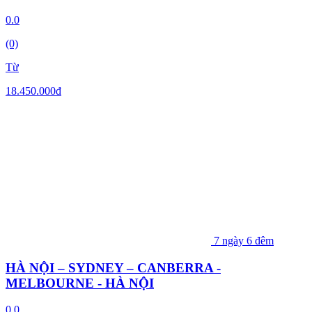
0.0
(0)
Từ
18.450.000
đ
7 ngày 6 đêm
HÀ NỘI – SYDNEY – CANBERRA -
MELBOURNE - HÀ NỘI
0.0