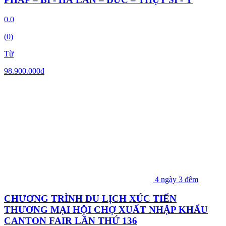
0.0
(0)
Từ
98.900.000
đ
4 ngày 3 đêm
CHƯƠNG TRÌNH DU LỊCH XÚC TIẾN
THƯƠNG MẠI HỘI CHỢ XUẤT NHẬP KHẨU
CANTON FAIR LẦN THỨ 136