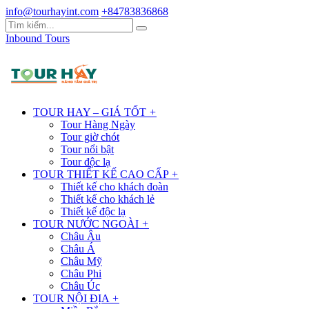
info@tourhayint.com
+84783836868
Inbound Tours
TOUR HAY – GIÁ TỐT
+
Tour Hàng Ngày
Tour giờ chót
Tour nổi bật
Tour độc lạ
TOUR THIẾT KẾ CAO CẤP
+
Thiết kế cho khách đoàn
Thiết kế cho khách lẻ
Thiết kế độc lạ
TOUR NƯỚC NGOÀI
+
Châu Âu
Châu Á
Châu Mỹ
Châu Phi
Châu Úc
TOUR NỘI ĐỊA
+