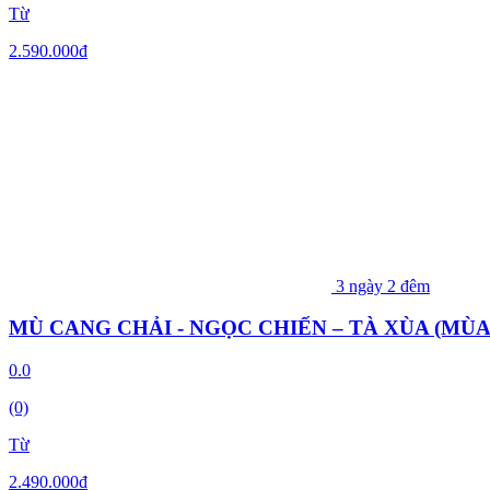
Từ
2.590.000
đ
3 ngày 2 đêm
MÙ CANG CHẢI - NGỌC CHIẾN – TÀ XÙA (MÙA
0.0
(0)
Từ
2.490.000
đ