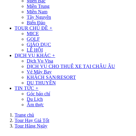
Miền Bắc
Miền Trung
Miền Nam
Tây Nguyên
Biển Đảo
TOUR CHỦ ĐỀ
+
MICE
GOLF
GIÁO DỤC
LỄ HỘI
DỊCH VỤ KHÁC
+
Dịch Vụ Visa
DỊCH VỤ CHO THUÊ XE TẠI CHÂU ÂU
Vé Máy Bay
KHÁCH SẠN/RESORT
DU THUYỀN
TIN TỨC
+
Góc báo chí
Du Lịch
Ẩm thực
Trang chủ
Tour Hay Giá Tốt
Tour Hàng Ngày